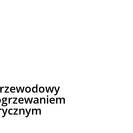
przewodowy
ogrzewaniem
rycznym​