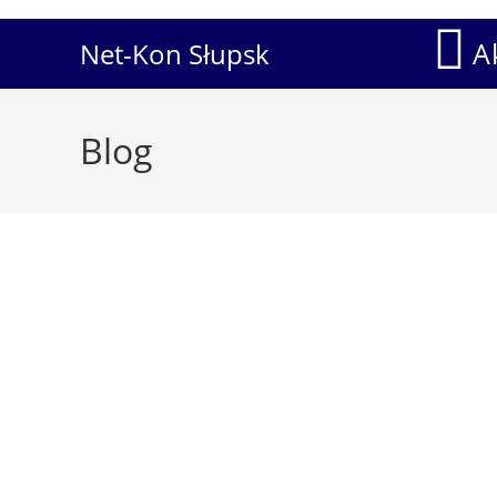
A
Net-Kon Słupsk
Blog