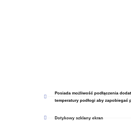
Posiada możliwość podłączenia doda
temperatury podłogi aby zapobiegać 
Dotykowy szklany ekran