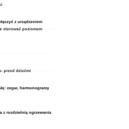
ci
ołączyć z urządzeniem
ie sterować poziomem
. przed dziećmi
alę: zegar, harmonogramy
z rozdzielnią ogrzewania