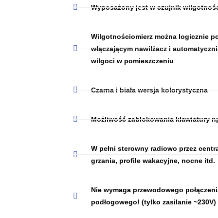
Wyposażony jest w czujnik wilgotnoś
Wilgotnościomierz można logicznie p
włączającym nawilżacz i automatyczn
wilgoci w pomieszczeniu
Czarna i biała wersja kolorystyczna
Możliwość zablokowania klawiatury np
W pełni sterowny radiowo przez centr
grzania, profile wakacyjne, nocne itd.
Nie wymaga przewodowego połączenia 
podłogowego! (tylko zasilanie ~230V)